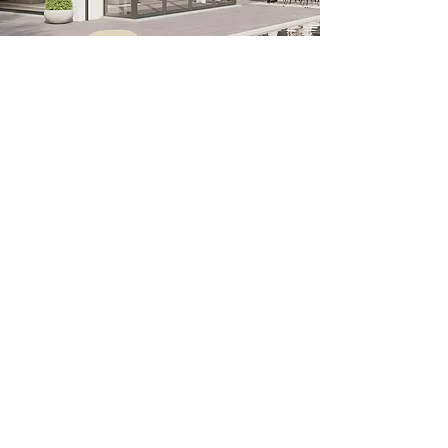
Nous vous proposons plusieurs
stores de la marque
HAROL
:
VZ710
VZ720
VZ800
VZ80
Ces systèmes sont adaptés aux
surfaces vitrées de grandes
dimensions.
Design épuré et intemporel
Caissons fermés
Des toiles ultra-tendues